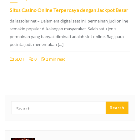
Situs Casino Online Terpercaya dengan Jackpot Besar
dallassolar.net – Dalam era digital saat ini, permainan judi online
semakin populer di kalangan masyarakat. Salah satu jenis
permainan yang banyak diminati adalah slot online. Bagi para
pecinta judi, menemukan […]
SLOT
0
2 min read