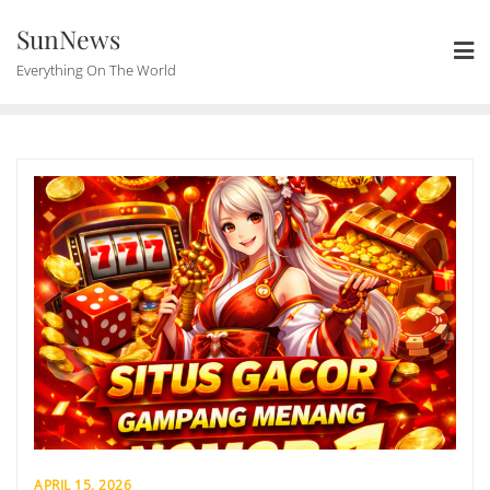
Skip
SunNews
to
content
Everything On The World
APRIL 15, 2026