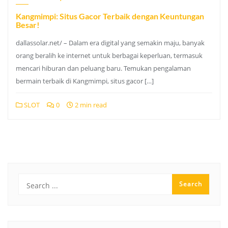
Kangmimpi: Situs Gacor Terbaik dengan Keuntungan
Besar!
dallassolar.net/ – Dalam era digital yang semakin maju, banyak
orang beralih ke internet untuk berbagai keperluan, termasuk
mencari hiburan dan peluang baru. Temukan pengalaman
bermain terbaik di Kangmimpi, situs gacor […]
SLOT
0
2 min read