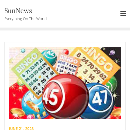
Skip
SunNews
to
content
Everything On The World
JUNE 21, 2023