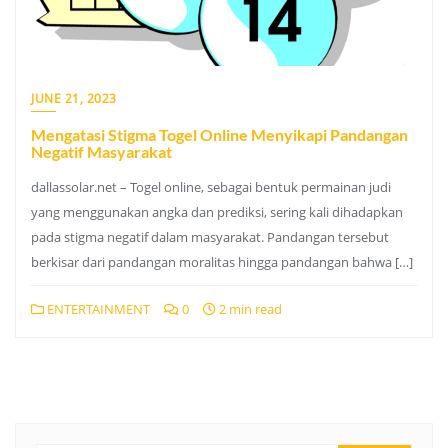
JUNE 21, 2023
Mengatasi Stigma Togel Online Menyikapi Pandangan
Negatif Masyarakat
dallassolar.net – Togel online, sebagai bentuk permainan judi
yang menggunakan angka dan prediksi, sering kali dihadapkan
pada stigma negatif dalam masyarakat. Pandangan tersebut
berkisar dari pandangan moralitas hingga pandangan bahwa […]
ENTERTAINMENT
0
2 min read