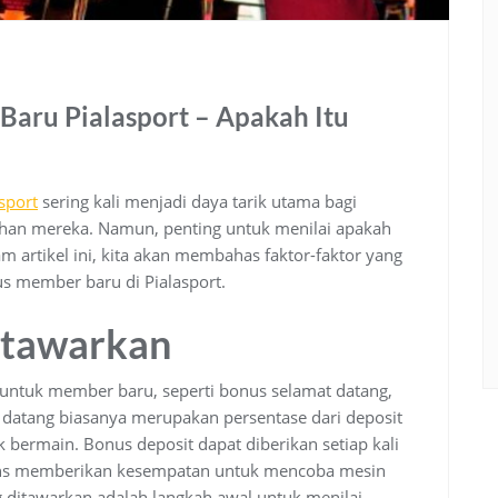
Baru Pialasport – Apakah Itu
sport
sering kali menjadi daya tarik utama bagi
han mereka. Namun, penting untuk menilai apakah
am artikel ini, kita akan membahas faktor-faktor yang
us member baru di Pialasport.
itawarkan
 untuk member baru, seperti bonus selamat datang,
t datang biasanya merupakan persentase dari deposit
ermain. Bonus deposit dapat diberikan setiap kali
pins memberikan kesempatan untuk mencoba mesin
g ditawarkan adalah langkah awal untuk menilai