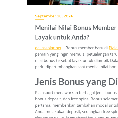
September 26, 2024
Menilai Nilai Bonus Member 
Layak untuk Anda?
dallassolar.net
– Bonus member baru di
Piala
pemain yang ingin memulai petualangan taru
nilai bonus tersebut layak untuk diambil. Dal
perlu dipertimbangkan saat menilai nilai bon
Jenis Bonus yang D
Pialasport menawarkan berbagai jenis bonus
bonus deposit, dan free spins. Bonus selama
pertama, memberikan tambahan modal untuk b
Anda melakukan deposit, sedangkan free s
slot tanpa risiko. Memahami jenis bonus yan