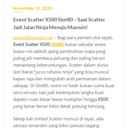
November 12, 2025
Event Scatter X500 Slot80 – Saat Scatter
Jadi Jalan Ninja Menuju Maxwin!
www.dallassolar.net
– Bagi para pemain slot sejati,
Event Scatter X500
Slot80
bukan sekadar event
biasa—ini adalah ajang pembuktian siapa yang
paling jeli membaca peluang dan paling berani
menantang keberuntungan. Scatter dalam dunia
slot ibarat “jurus rahasia ninja” yang bisa muncul
kapan saja dan mengubah arah permainan dalam
sekejap. Di Slot80, event ini hadir bukan cuma buat
seru-seruan, tapi jadi kesempatan langka buat
dapetin cuan besar lewat multiplier hingga
X500
yang benar-benar bikin detak jantung kencang.
Setiap kali simbol Scatter muncul di layar, ada
sensasi tersendiri yang bikin pemain tegang