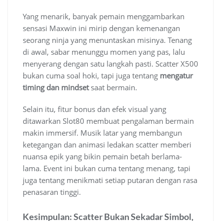
Yang menarik, banyak pemain menggambarkan
sensasi Maxwin ini mirip dengan kemenangan
seorang ninja yang menuntaskan misinya. Tenang
di awal, sabar menunggu momen yang pas, lalu
menyerang dengan satu langkah pasti. Scatter X500
bukan cuma soal hoki, tapi juga tentang
mengatur
timing dan mindset
saat bermain.
Selain itu, fitur bonus dan efek visual yang
ditawarkan Slot80 membuat pengalaman bermain
makin immersif. Musik latar yang membangun
ketegangan dan animasi ledakan scatter memberi
nuansa epik yang bikin pemain betah berlama-
lama. Event ini bukan cuma tentang menang, tapi
juga tentang menikmati setiap putaran dengan rasa
penasaran tinggi.
Kesimpulan: Scatter Bukan Sekadar Simbol,