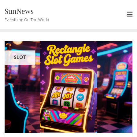
Skip
SunNews
to
content
Everything On The World
SLOT