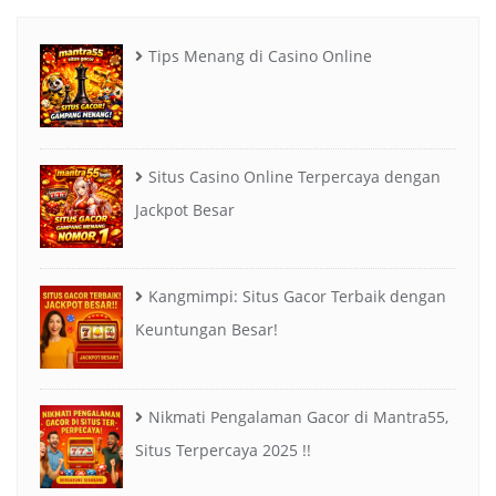
Tips Menang di Casino Online
Situs Casino Online Terpercaya dengan
Jackpot Besar
Kangmimpi: Situs Gacor Terbaik dengan
Keuntungan Besar!
Nikmati Pengalaman Gacor di Mantra55,
Situs Terpercaya 2025 !!