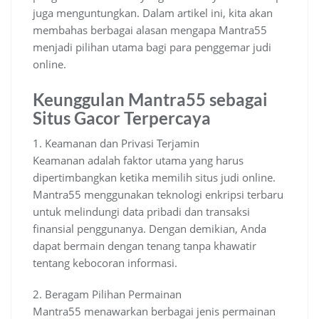
juga menguntungkan. Dalam artikel ini, kita akan
membahas berbagai alasan mengapa Mantra55
menjadi pilihan utama bagi para penggemar judi
online.
Keunggulan Mantra55 sebagai
Situs Gacor Terpercaya
1. Keamanan dan Privasi Terjamin
Keamanan adalah faktor utama yang harus
dipertimbangkan ketika memilih situs judi online.
Mantra55 menggunakan teknologi enkripsi terbaru
untuk melindungi data pribadi dan transaksi
finansial penggunanya. Dengan demikian, Anda
dapat bermain dengan tenang tanpa khawatir
tentang kebocoran informasi.
2. Beragam Pilihan Permainan
Mantra55 menawarkan berbagai jenis permainan