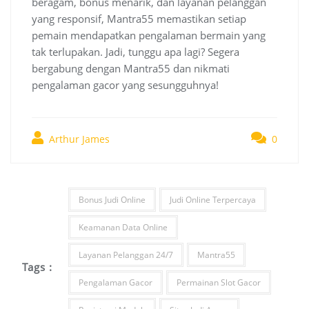
beragam, bonus menarik, dan layanan pelanggan
yang responsif, Mantra55 memastikan setiap
pemain mendapatkan pengalaman bermain yang
tak terlupakan. Jadi, tunggu apa lagi? Segera
bergabung dengan Mantra55 dan nikmati
pengalaman gacor yang sesungguhnya!
Arthur James
0
Bonus Judi Online
Judi Online Terpercaya
Keamanan Data Online
Layanan Pelanggan 24/7
Mantra55
Tags :
Pengalaman Gacor
Permainan Slot Gacor