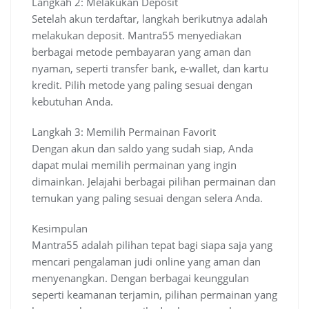
Langkah 2: Melakukan Deposit
Setelah akun terdaftar, langkah berikutnya adalah
melakukan deposit. Mantra55 menyediakan
berbagai metode pembayaran yang aman dan
nyaman, seperti transfer bank, e-wallet, dan kartu
kredit. Pilih metode yang paling sesuai dengan
kebutuhan Anda.
Langkah 3: Memilih Permainan Favorit
Dengan akun dan saldo yang sudah siap, Anda
dapat mulai memilih permainan yang ingin
dimainkan. Jelajahi berbagai pilihan permainan dan
temukan yang paling sesuai dengan selera Anda.
Kesimpulan
Mantra55 adalah pilihan tepat bagi siapa saja yang
mencari pengalaman judi online yang aman dan
menyenangkan. Dengan berbagai keunggulan
seperti keamanan terjamin, pilihan permainan yang