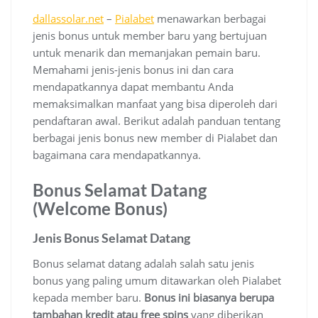
dallassolar.net
–
Pialabet
menawarkan berbagai
jenis bonus untuk member baru yang bertujuan
untuk menarik dan memanjakan pemain baru.
Memahami jenis-jenis bonus ini dan cara
mendapatkannya dapat membantu Anda
memaksimalkan manfaat yang bisa diperoleh dari
pendaftaran awal. Berikut adalah panduan tentang
berbagai jenis bonus new member di Pialabet dan
bagaimana cara mendapatkannya.
Bonus Selamat Datang
(Welcome Bonus)
Jenis Bonus Selamat Datang
Bonus selamat datang adalah salah satu jenis
bonus yang paling umum ditawarkan oleh Pialabet
kepada member baru.
Bonus ini biasanya berupa
tambahan kredit atau free spins
yang diberikan