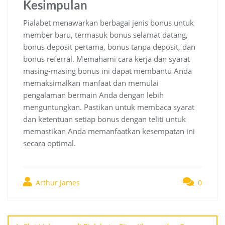
Kesimpulan
Pialabet menawarkan berbagai jenis bonus untuk
member baru, termasuk bonus selamat datang,
bonus deposit pertama, bonus tanpa deposit, dan
bonus referral. Memahami cara kerja dan syarat
masing-masing bonus ini dapat membantu Anda
memaksimalkan manfaat dan memulai
pengalaman bermain Anda dengan lebih
menguntungkan. Pastikan untuk membaca syarat
dan ketentuan setiap bonus dengan teliti untuk
memastikan Anda memanfaatkan kesempatan ini
secara optimal.
Arthur James
0
Post
navigation