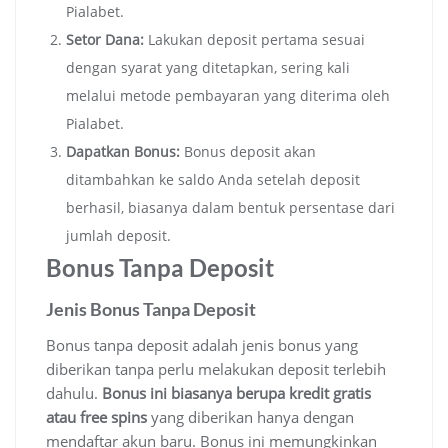
Pialabet.
Setor Dana:
Lakukan deposit pertama sesuai
dengan syarat yang ditetapkan, sering kali
melalui metode pembayaran yang diterima oleh
Pialabet.
Dapatkan Bonus:
Bonus deposit akan
ditambahkan ke saldo Anda setelah deposit
berhasil, biasanya dalam bentuk persentase dari
jumlah deposit.
Bonus Tanpa Deposit
Jenis Bonus Tanpa Deposit
Bonus tanpa deposit adalah jenis bonus yang
diberikan tanpa perlu melakukan deposit terlebih
dahulu.
Bonus ini biasanya berupa kredit gratis
atau free spins
yang diberikan hanya dengan
mendaftar akun baru. Bonus ini memungkinkan