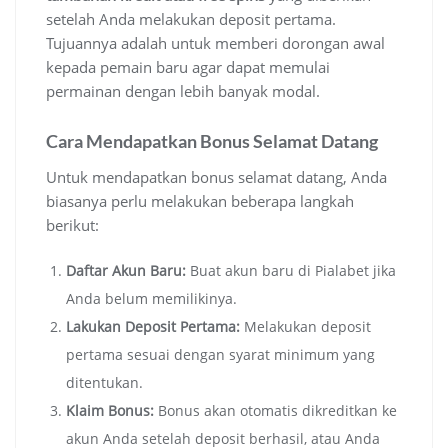
setelah Anda melakukan deposit pertama.
Tujuannya adalah untuk memberi dorongan awal
kepada pemain baru agar dapat memulai
permainan dengan lebih banyak modal.
Cara Mendapatkan Bonus Selamat Datang
Untuk mendapatkan bonus selamat datang, Anda
biasanya perlu melakukan beberapa langkah
berikut:
Daftar Akun Baru:
Buat akun baru di Pialabet jika
Anda belum memilikinya.
Lakukan Deposit Pertama:
Melakukan deposit
pertama sesuai dengan syarat minimum yang
ditentukan.
Klaim Bonus:
Bonus akan otomatis dikreditkan ke
akun Anda setelah deposit berhasil, atau Anda