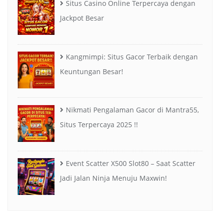
Situs Casino Online Terpercaya dengan
Jackpot Besar
Kangmimpi: Situs Gacor Terbaik dengan
Keuntungan Besar!
Nikmati Pengalaman Gacor di Mantra55,
Situs Terpercaya 2025 !!
Event Scatter X500 Slot80 – Saat Scatter
Jadi Jalan Ninja Menuju Maxwin!