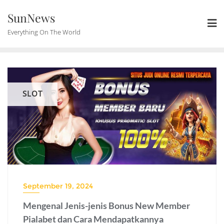
Skip
SunNews
to
content
Everything On The World
SLOT
September 19, 2024
Mengenal Jenis-jenis Bonus New Member
Pialabet dan Cara Mendapatkannya