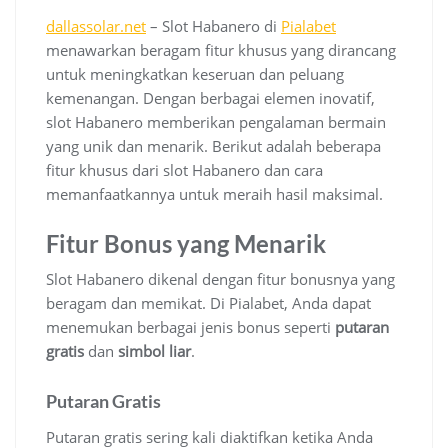
dallassolar.net
– Slot Habanero di
Pialabet
menawarkan beragam fitur khusus yang dirancang
untuk meningkatkan keseruan dan peluang
kemenangan. Dengan berbagai elemen inovatif,
slot Habanero memberikan pengalaman bermain
yang unik dan menarik. Berikut adalah beberapa
fitur khusus dari slot Habanero dan cara
memanfaatkannya untuk meraih hasil maksimal.
Fitur Bonus yang Menarik
Slot Habanero dikenal dengan fitur bonusnya yang
beragam dan memikat. Di Pialabet, Anda dapat
menemukan berbagai jenis bonus seperti
putaran
gratis
dan
simbol liar
.
Putaran Gratis
Putaran gratis sering kali diaktifkan ketika Anda