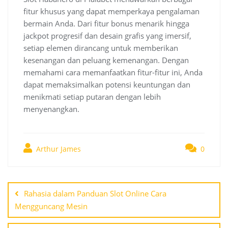
fitur khusus yang dapat memperkaya pengalaman
bermain Anda. Dari fitur bonus menarik hingga
jackpot progresif dan desain grafis yang imersif,
setiap elemen dirancang untuk memberikan
kesenangan dan peluang kemenangan. Dengan
memahami cara memanfaatkan fitur-fitur ini, Anda
dapat memaksimalkan potensi keuntungan dan
menikmati setiap putaran dengan lebih
menyenangkan.
Arthur James
0
Post
navigation
Rahasia dalam Panduan Slot Online Cara
Mengguncang Mesin