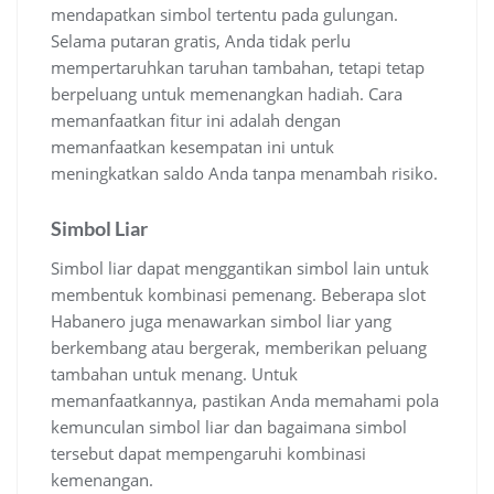
mendapatkan simbol tertentu pada gulungan.
Selama putaran gratis, Anda tidak perlu
mempertaruhkan taruhan tambahan, tetapi tetap
berpeluang untuk memenangkan hadiah. Cara
memanfaatkan fitur ini adalah dengan
memanfaatkan kesempatan ini untuk
meningkatkan saldo Anda tanpa menambah risiko.
Simbol Liar
Simbol liar dapat menggantikan simbol lain untuk
membentuk kombinasi pemenang. Beberapa slot
Habanero juga menawarkan simbol liar yang
berkembang atau bergerak, memberikan peluang
tambahan untuk menang. Untuk
memanfaatkannya, pastikan Anda memahami pola
kemunculan simbol liar dan bagaimana simbol
tersebut dapat mempengaruhi kombinasi
kemenangan.