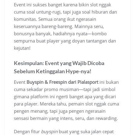
Event ini sukses banget karena bikin slot nggak
cuma soal untung-rugi, tapi juga soal hiburan dan
komunitas. Semua orang ikut ngerasain
keseruannya bareng-bareng. Mainnya seru,
bonusnya banyak, hadiahnya nyata—kombo
sempurna buat player yang doyan tantangan dan
kejutan!
Kesimpulan: Event yang Wajib Dicoba
Sebelum Ketinggalan Hype-nya!
Event
Buyspin & Freespin dari Pialasport
ini bukan
cuma sekadar promo musiman—tapi jadi simbol
gimana platform ini ngerti banget apa yang dicari
para player. Mereka tahu, pemain slot nggak cuma
pengen menang, tapi juga pengen ngerasain
sensasi bermain yang intens, seru, dan rewarding.
Dengan fitur
buyspin
buat yang suka jalan cepat