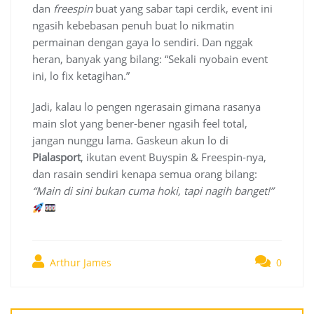
dan
freespin
buat yang sabar tapi cerdik, event ini
ngasih kebebasan penuh buat lo nikmatin
permainan dengan gaya lo sendiri. Dan nggak
heran, banyak yang bilang: “Sekali nyobain event
ini, lo fix ketagihan.”
Jadi, kalau lo pengen ngerasain gimana rasanya
main slot yang bener-bener ngasih feel total,
jangan nunggu lama. Gaskeun akun lo di
Pialasport
, ikutan event Buyspin & Freespin-nya,
dan rasain sendiri kenapa semua orang bilang:
“Main di sini bukan cuma hoki, tapi nagih banget!”
Arthur James
0
Post
navigation