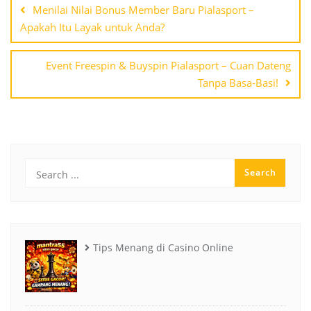
Menilai Nilai Bonus Member Baru Pialasport –
Apakah Itu Layak untuk Anda?
Event Freespin & Buyspin Pialasport – Cuan Dateng
Tanpa Basa-Basi!
Tips Menang di Casino Online