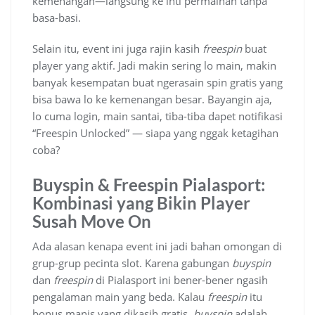
kemenangan—langsung ke inti permainan tanpa
basa-basi.
Selain itu, event ini juga rajin kasih
freespin
buat
player yang aktif. Jadi makin sering lo main, makin
banyak kesempatan buat ngerasain spin gratis yang
bisa bawa lo ke kemenangan besar. Bayangin aja,
lo cuma login, main santai, tiba-tiba dapet notifikasi
“Freespin Unlocked” — siapa yang nggak ketagihan
coba?
Buyspin & Freespin Pialasport:
Kombinasi yang Bikin Player
Susah Move On
Ada alasan kenapa event ini jadi bahan omongan di
grup-grup pecinta slot. Karena gabungan
buyspin
dan
freespin
di Pialasport ini bener-bener ngasih
pengalaman main yang beda. Kalau
freespin
itu
bonus manis yang dikasih gratis,
buyspin
adalah