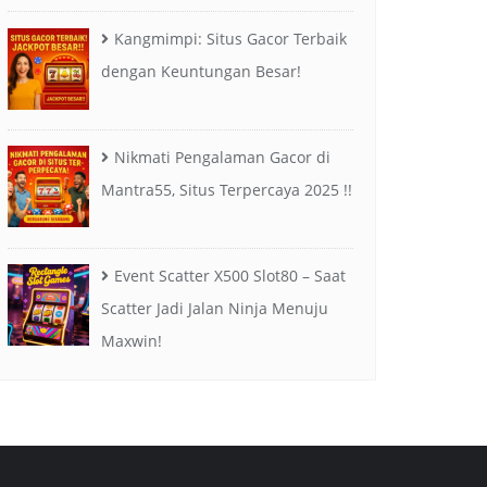
Kangmimpi: Situs Gacor Terbaik
dengan Keuntungan Besar!
Nikmati Pengalaman Gacor di
Mantra55, Situs Terpercaya 2025 !!
Event Scatter X500 Slot80 – Saat
Scatter Jadi Jalan Ninja Menuju
Maxwin!