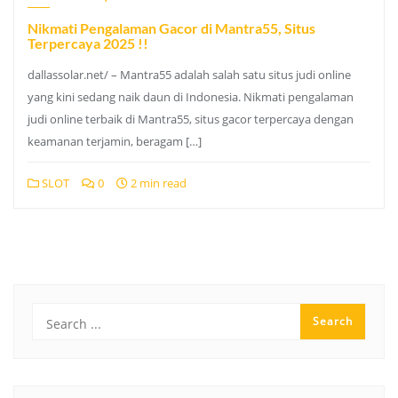
Nikmati Pengalaman Gacor di Mantra55, Situs
Terpercaya 2025 !!
dallassolar.net/ – Mantra55 adalah salah satu situs judi online
yang kini sedang naik daun di Indonesia. Nikmati pengalaman
judi online terbaik di Mantra55, situs gacor terpercaya dengan
keamanan terjamin, beragam […]
SLOT
0
2 min read