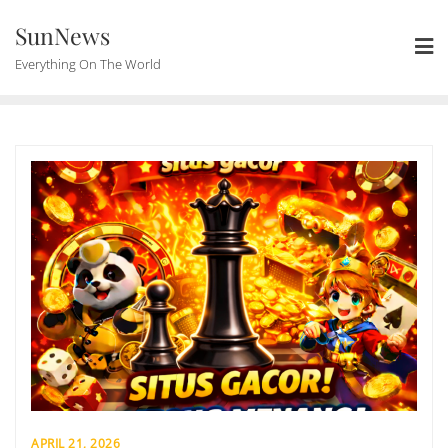
Skip
SunNews
to
content
Everything On The World
APRIL 21, 2026