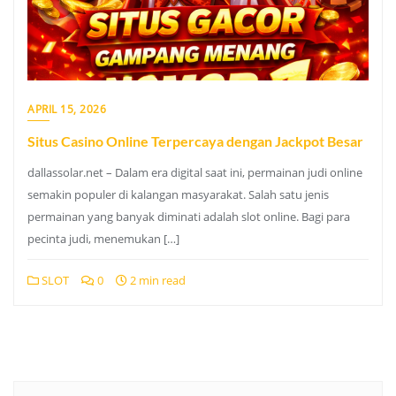
APRIL 15, 2026
Situs Casino Online Terpercaya dengan Jackpot Besar
dallassolar.net – Dalam era digital saat ini, permainan judi online
semakin populer di kalangan masyarakat. Salah satu jenis
permainan yang banyak diminati adalah slot online. Bagi para
pecinta judi, menemukan […]
SLOT
0
2 min read