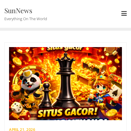
Skip
SunNews
to
content
Everything On The World
APRIL 21, 2026