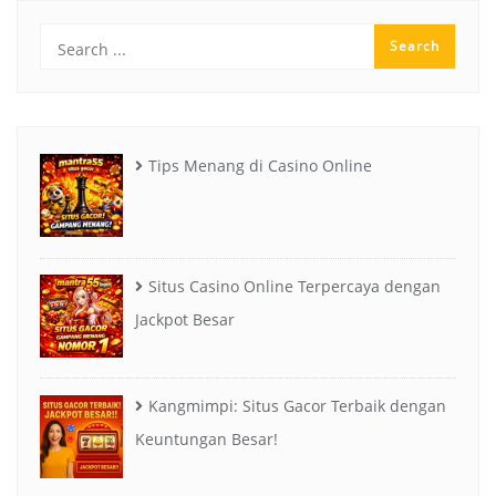
Tips Menang di Casino Online
Situs Casino Online Terpercaya dengan
Jackpot Besar
Kangmimpi: Situs Gacor Terbaik dengan
Keuntungan Besar!