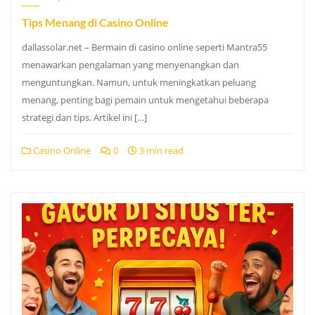
Tips Menang di Casino Online
dallassolar.net – Bermain di casino online seperti Mantra55
menawarkan pengalaman yang menyenangkan dan
menguntungkan. Namun, untuk meningkatkan peluang
menang, penting bagi pemain untuk mengetahui beberapa
strategi dan tips. Artikel ini […]
Casino Online
0
3 min read