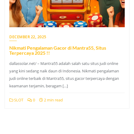
DECEMBER 22, 2025
Nikmati Pengalaman Gacor di Mantra55, Situs
Terpercaya 2025 !!
dallassolar.net/ – Mantra55 adalah salah satu situs judi online
yang kini sedang naik daun di Indonesia. Nikmati pengalaman
judi online terbaik di Mantra55, situs gacor terpercaya dengan
keamanan terjamin, beragam […]
SLOT
0
2 min read